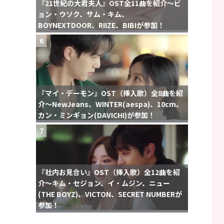
『21世紀の大君夫人』OST全11曲を紹介〜ビ
ョン・ウソク、サム・キム、
BOYNEXTDOOR、RIIZE、BIBIが参加！
6
『マイ・デーモン』OST（挿入歌）全8曲を紹
介〜NewJeans、WINTER(aespa)、10cm、
カン・ミンギョン(DAVICHI)が参加！
7
『社内お見合い』OST（挿入歌）全12曲を紹
介〜キム・セジョン、イ・ムジン、ニュー
(THE BOYZ)、VICTON、SECRET NUMBERが
参加！