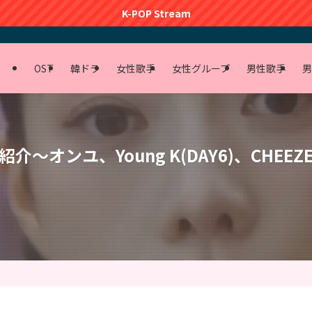
K-POP Stream
OST
韓ドラ
女性歌手
女性グループ
男性歌手
男
介〜オンユ、Young K(DAY6)、CHE