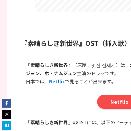
『素晴らしき新世界』OST（挿入歌）
『
素晴らしき新世界
』（原題：멋진 신세계）は、SB
ジヨン
、
ホ・ナムジュン
主演のドラマです。
日本では、
Netflix
で見ることが出来ます。
Netfl
『
素晴らしき新世界
』のOSTには、以下のアーテ