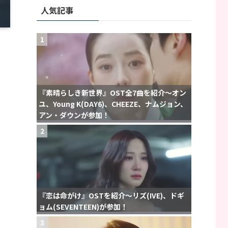
人気記事
1
『素晴らしき新世界』OST全7曲を紹介〜オン
ユ、Young K(DAY6)、CHEEZE、ナムジョン、
アン・ダウンが参加！
2
『恋は命がけ』OSTを紹介〜リズ(IVE)、ドギ
ョム(SEVENTEEN)が参加！
3