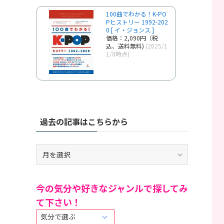
100曲でわかる！K-PO
Pヒストリー 1992-202
0 [ イ・ジョンス ]
価格：2,090円（税
込、送料無料)
(2025/1
1/8時点)
過去の記事はこちらから
過
去
の
記
今の気分や好きなジャンルで探してみ
事
て下さい！
は
こ