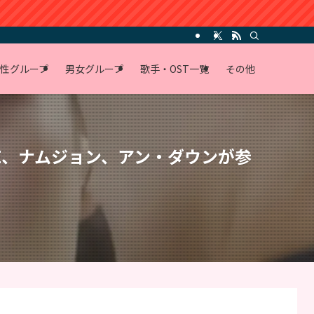
性グループ
男女グループ
歌手・OST一覧
その他
EZE、ナムジョン、アン・ダウンが参