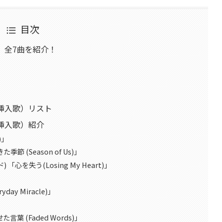
目次
）全7曲を紹介！
挿入歌）リスト
挿入歌）紹介
)」
た季節 (Season of Us)」
) 「心を失う(Losing My Heart)」
day Miracle)」
せた言葉 (Faded Words)」