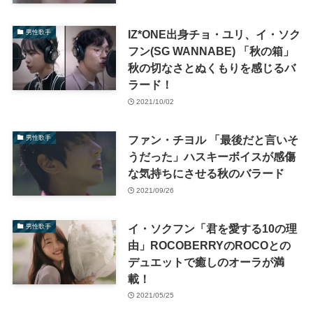
IZ*ONE出身チョ・ユリ、イ・ソク
男性歌手
フン(SG WANNABE) 「秋の箱」
秋の切なさとぬくもりを感じるバ
ラード！
2021/10/02
ファン・チヨル 「最後だと言いそ
男性歌手
うだった」ハスキーボイスが感傷
な気持ちにさせる秋のバラード
2021/09/26
イ・ソクフン「君を愛する10の理
男性歌手
由」ROCOBERRYのROCOとの
デュエットで癒しのオーラが満
載！
2021/05/25