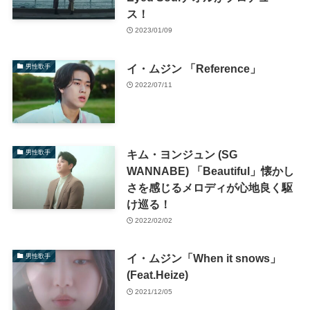
ス！
2023/01/09
イ・ムジン 「Reference」
男性歌手
2022/07/11
キム・ヨンジュン (SG
男性歌手
WANNABE) 「Beautiful」懐かし
さを感じるメロディが心地良く駆
け巡る！
2022/02/02
イ・ムジン「When it snows」
男性歌手
(Feat.Heize)
2021/12/05