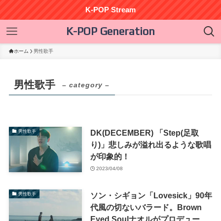
K-POP Stream
K-POP Generation
ホーム
男性歌手
男性歌手
– category –
DK(DECEMBER) 「Step(足取
男性歌手
り)」悲しみが溢れ出るような歌唱
が印象的！
2023/04/08
ソン・シギョン「Lovesick」90年
男性歌手
代風の切ないバラード。Brown
Eyed Soulナオルがプロデュー