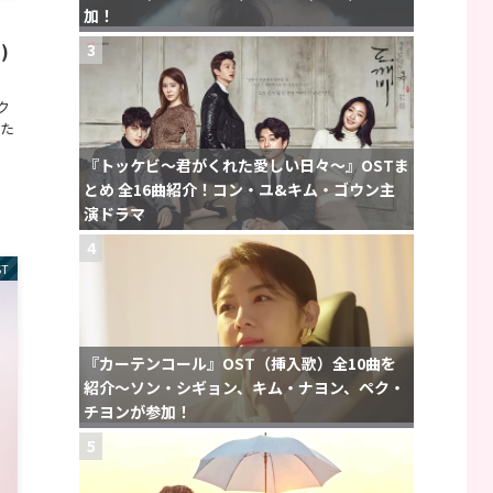
加！
)
3
ク
れた
『トッケビ〜君がくれた愛しい日々〜』OSTま
とめ 全16曲紹介！コン・ユ&キム・ゴウン主
演ドラマ
4
ST
『カーテンコール』OST（挿入歌）全10曲を
紹介〜ソン・シギョン、キム・ナヨン、ペク・
チヨンが参加！
5