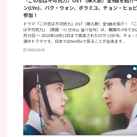
『この恋は不可抗力』OST（挿入歌）全9曲を紹介
ン(LYn)、パク・ウォン、ボラミユ、チョン・ヒョ
参加！
ドラマ『この恋は不可抗力』OST（挿入歌）全9曲を紹介！ 『
は不可抗力』（原題：이 연애는 불가항력）は、韓国のJTBで202
月23日 〜 2023年10月12日まで放送されたロウン(SF9)、チョ
演のドラマです。日本ではNetflixで見ることが出来ます...
2023/10/10