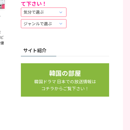
て下さい！
は
こ
オ
ち
ら
か
な
ら
ビ
女優
サイト紹介
韓国の部屋
韓国ドラマ 日本での放送情報は
コチラからご覧下さい！