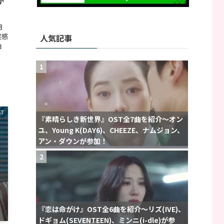
が
月
実感
人気記事
曲
1
ST
『素晴らしき新世界』OST全7曲を紹介〜オン
ユ、Young K(DAY6)、CHEEZE、ナムジョン、
アン・ダウンが参加！
2
『恋は命がけ』OST全6曲を紹介〜リズ(IVE)、
ドギョム(SEVENTEEN)、ミンニ(i-dle)が参