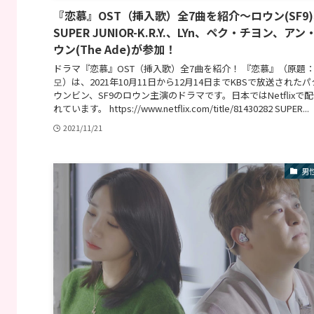
『恋慕』OST（挿入歌）全7曲を紹介〜ロウン(SF9
SUPER JUNIOR-K.R.Y.、LYn、ペク・チヨン、アン
ウン(The Ade)が参加！
ドラマ『恋慕』OST（挿入歌）全7曲を紹介！ 『恋慕』（原題
모）は、2021年10月11日から12月14日までKBSで放送された
ウンビン、SF9のロウン主演のドラマです。日本ではNetflixで
れています。 https://www.netflix.com/title/81430282 SUPER...
2021/11/21
男