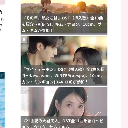
め
『その年、私たちは』OST（挿入歌）全13曲
より
を紹介〜V(BTS)、キム・ナヨン、10cm、サ
マ
ム・キムが参加！
？
6
『マイ・デーモン』OST（挿入歌）全8曲を紹
介〜NewJeans、WINTER(aespa)、10cm、
ST
カン・ミンギョン(DAVICHI)が参加！
7
『21世紀の大君夫人』OST全11曲を紹介〜ビ
ョン・ウソク、サム・キム、