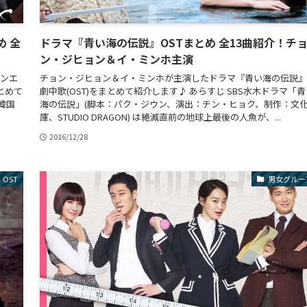
め 全
ドラマ『青い海の伝説』OSTまとめ 全13曲紹介！チ
ン・ジヒョン＆イ・ミンホ主演
ヨンエ
チョン・ジヒョン＆イ・ミンホが主演したドラマ『青い海の伝説』
とめて
劇中歌(OST)をまとめて紹介します♪ あらすじ SBS水木ドラマ「青
韓国
海の伝説」(脚本：パク・ジウン、演出：チン・ヒョク、制作：文
庫、STUDIO DRAGON) は絶滅直前の地球上最後の人魚が、...
2016/12/28
OST
男女グルー