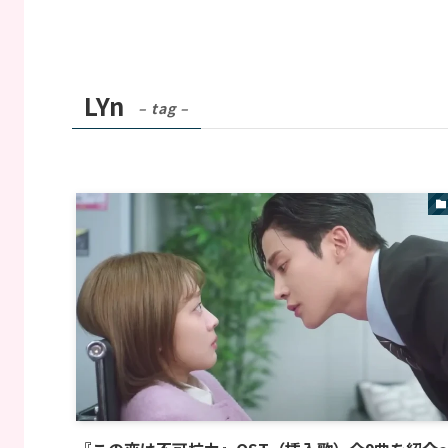
LYn
– tag –