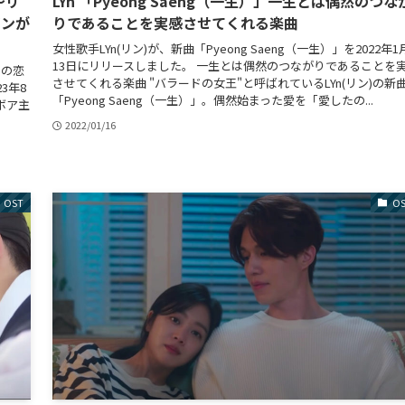
〜リ
LYn 「Pyeong Saeng（一生）」一生とは偶然のつな
ビンが
りであることを実感させてくれる楽曲
女性歌手LYn(リン)が、新曲「Pyeong Saeng（一生）」を2022年1
13日にリリースしました。 一生とは偶然のつながりであることを
この恋
させてくれる楽曲 "バラードの女王"と呼ばれているLYn(リン)の新
3年8
「Pyeong Saeng（一生）」。偶然始まった愛を「愛したの...
・ボア主
2022/01/16
OST
O