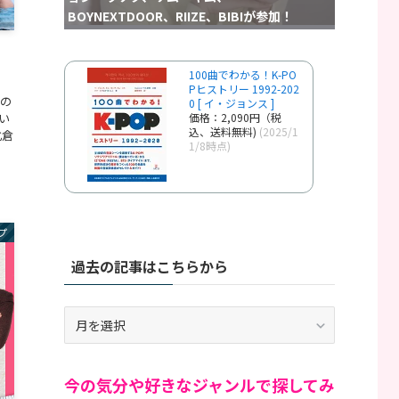
BOYNEXTDOOR、RIIZE、BIBIが参加！
ョ
100曲でわかる！K-PO
Pヒストリー 1992-202
の
0 [ イ・ジョンス ]
価格：2,090円（税
い
込、送料無料)
(2025/1
化倉
1/8時点)
プ
過去の記事はこちらから
過
去
の
記
今の気分や好きなジャンルで探してみ
事