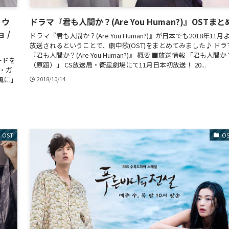
・ウ
ドラマ『君も人間か？(Are You Human?)』OSTまと
ョ /
ドラマ『君も人間か？(Are You Human?)』が日本でも2018年11月
放送されるということで、劇中歌(OST)をまとめてみました♪ ドラ
『君も人間か？(Are You Human?)』 概要 ■放送情報 「君も人間か
ードを
（原題）」 CS放送局・衛星劇場にて11月日本初放送！ 20...
・ガ
風に」
2018/10/14
OST
O