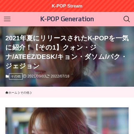
K-POP Stream
K-POP Generation
2021年夏にリリースされたK-POPを一気
に紹介！【その1】クォン・ジ
ナ/ATEEZ/DESK/キョン・ダソム/パク・
ジェジョン
2021/09/03
2022/07/18
その他
ホーム
その他