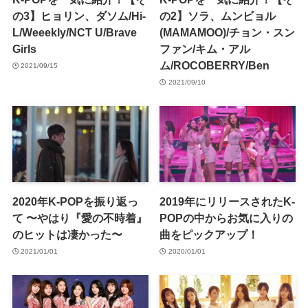
の3】ヒョリン、ダソム/Hi-
の2】ソラ、ムンビョル
L/Weeekly/NCT U/Brave
(MAMAMOO)/チョン・スン
Girls
ファン/キム・アル
ム/ROCOBERRY/Ben
2021/09/15
2021/09/10
2020年K-POPを振り返っ
2019年にリリースされたK-
て 〜やはり『愛の不時着』
POPの中からお気に入りの
のヒットは凄かった〜
曲をピックアップ！
2021/01/01
2020/01/01