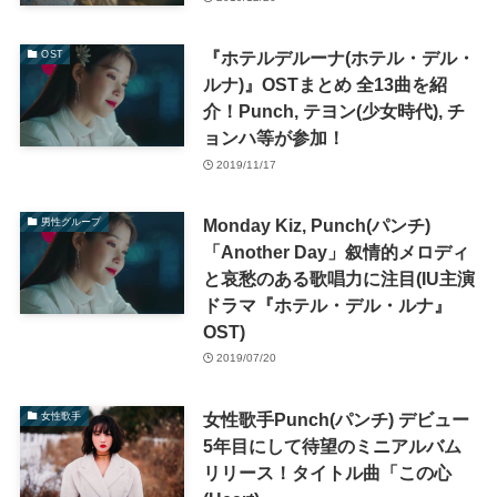
『ホテルデルーナ(ホテル・デル・
OST
ルナ)』OSTまとめ 全13曲を紹
介！Punch, テヨン(少女時代), チ
ョンハ等が参加！
2019/11/17
Monday Kiz, Punch(パンチ)
男性グループ
「Another Day」叙情的メロディ
と哀愁のある歌唱力に注目(IU主演
ドラマ『ホテル・デル・ルナ』
OST)
2019/07/20
女性歌手Punch(パンチ) デビュー
女性歌手
5年目にして待望のミニアルバム
リリース！タイトル曲「この心