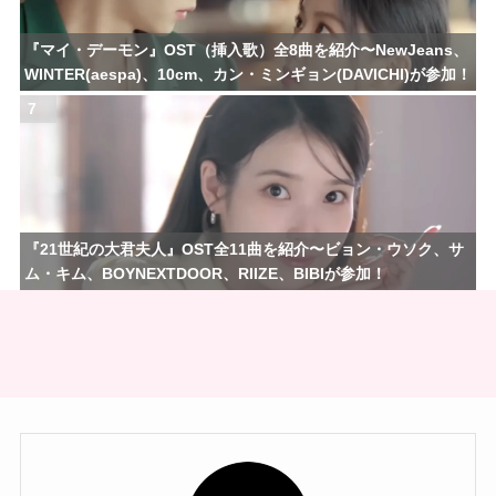
『マイ・デーモン』OST（挿入歌）全8曲を紹介〜NewJeans、
WINTER(aespa)、10cm、カン・ミンギョン(DAVICHI)が参加！
7
『21世紀の大君夫人』OST全11曲を紹介〜ビョン・ウソク、サ
ム・キム、BOYNEXTDOOR、RIIZE、BIBIが参加！