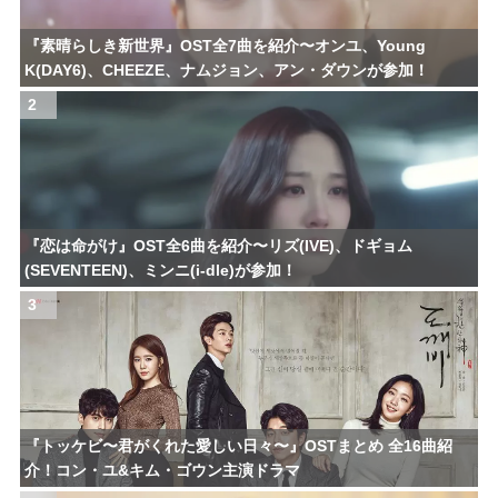
『素晴らしき新世界』OST全7曲を紹介〜オンユ、Young
K(DAY6)、CHEEZE、ナムジョン、アン・ダウンが参加！
2
『恋は命がけ』OST全6曲を紹介〜リズ(IVE)、ドギョム
(SEVENTEEN)、ミンニ(i-dle)が参加！
3
『トッケビ〜君がくれた愛しい日々〜』OSTまとめ 全16曲紹
介！コン・ユ&キム・ゴウン主演ドラマ