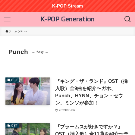
K-POP Stream
K-POP Generation
ホーム
Punch
Punch
– tag –
『キング・ザ・ランド』OST（挿
OST
入歌）全9曲を紹介〜ガホ、
Punch、HYNN、チョン・セウ
ン、ミンソが参加！
2023/08/06
『ブラームスが好きですか？』
OST
OST（挿入歌）全11曲を紹介〜テ