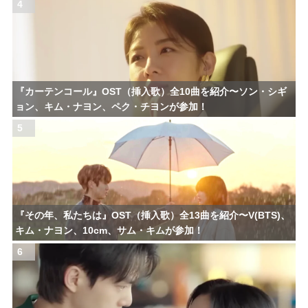
4
『カーテンコール』OST（挿入歌）全10曲を紹介〜ソン・シギ
ョン、キム・ナヨン、ペク・チヨンが参加！
5
『その年、私たちは』OST（挿入歌）全13曲を紹介〜V(BTS)、
キム・ナヨン、10cm、サム・キムが参加！
6