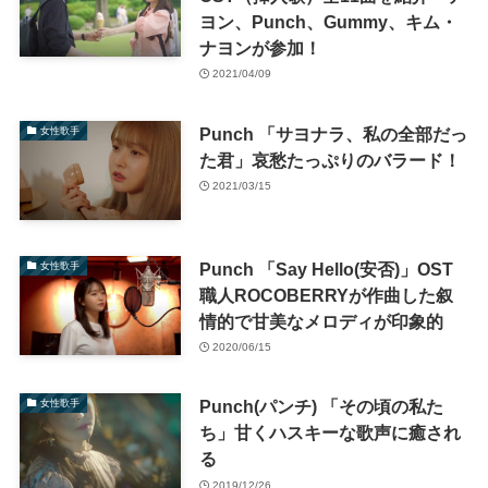
ヨン、Punch、Gummy、キム・
ナヨンが参加！
2021/04/09
Punch 「サヨナラ、私の全部だっ
女性歌手
た君」哀愁たっぷりのバラード！
2021/03/15
Punch 「Say Hello(安否)」OST
女性歌手
職人ROCOBERRYが作曲した叙
情的で甘美なメロディが印象的
2020/06/15
Punch(パンチ) 「その頃の私た
女性歌手
ち」甘くハスキーな歌声に癒され
る
2019/12/26