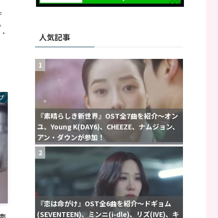
デ
。
ン・
人気記事
1
プ
『素晴らしき新世界』OST全7曲を紹介〜オン
ユ、Young K(DAY6)、CHEEZE、ナムジョン、
アン・ダウンが参加！
2
『恋は命がけ』OST全6曲を紹介〜ドギョム
(SEVENTEEN)、ミンニ(i-dle)、リズ(IVE)、キ
「恋