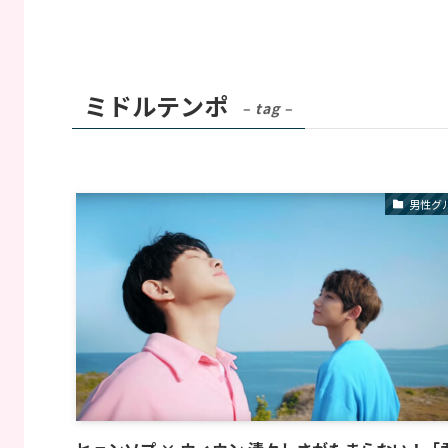
ミドルテンポ
– tag –
男性グ