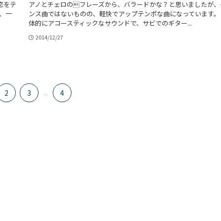
恋をテ
アノとチェロのフレーズから、バラードかな？と思いましたが、
、一
ンス曲ではないものの、軽快でアップテンポな曲になっています。
体的にアコースティックなサウンドで、サビでのギター...
2014/12/27
2
3
...
4