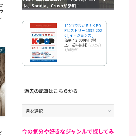
レ、Sondia、Crushが参加！
月に
ウ
し
100曲でわかる！K-PO
Pヒストリー 1992-202
0 [ イ・ジョンス ]
価格：2,090円（税
込、送料無料)
(2025/1
1/8時点)
プ
過去の記事はこちらから
過
去
の
記
今の気分や好きなジャンルで探してみ
ピ
事