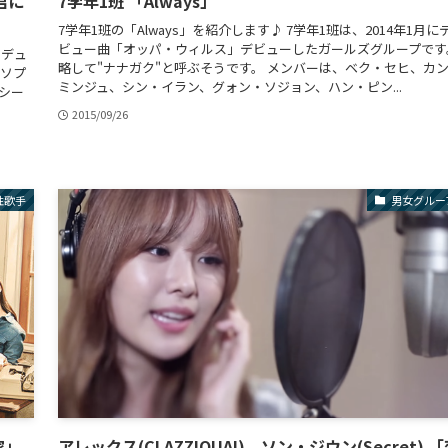
君に
7学年1班 「Always」
7学年1班の「Always」を紹介します♪ 7学年1班は、2014年1月に
ビュー曲「オッパ・ウィルス」デビューしたガールズグループです
ロデュ
略して"ナナガク"と呼ぶそうです。 メンバーは、ベク・セヒ、カ
ンソプ
ミンジュ、シン・イラン、グォン・ソジョン、ハン・ピン...
シー
2015/09/26
性歌手
男女グルー
家」
アレックス(CLAZZIQUAI)、ソン・ジウン(Secret) 