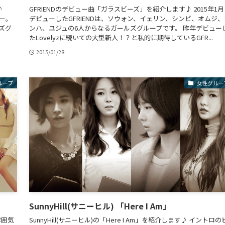
♪
GFRIENDのデビュー曲「ガラスビーズ」を紹介します♪ 2015年1
ュー。
デビューしたGFRIENDは、ソウォン、イェリン、シンビ、オムジ、
ズグ
ンハ、ユジュの6人からなるガールズグループです。 昨年デビュー
.
たLovelyzに続いての大型新人！？と私的に期待しているGFR...
2015/01/28
ループ
女性グルー
SunnyHill(サニーヒル) 「Here I Am」
雰囲気
SunnyHill(サニーヒル)の「Here I Am」を紹介します♪ イントロの