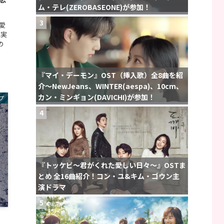
ム・テレ(ZEROBASEONE)が参加！
3
恋愛
真実
の
『マイ・デーモン』OST（挿入歌）全8曲を紹
介〜NewJeans、WINTER(aespa)、10cm、
カン・ミンギョン(DAVICHI)が参加！
プ
4
『トッケビ〜君がくれた愛しい日々〜』OSTま
とめ 全16曲紹介！コン・ユ&キム・ゴウン主
演ドラマ
5