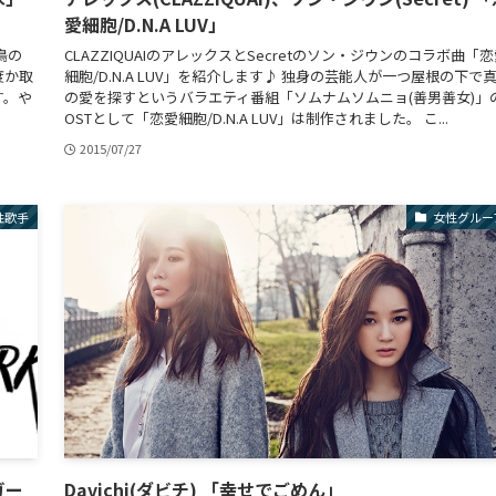
愛細胞/D.N.A LUV」
鳥の
CLAZZIQUAIのアレックスとSecretのソン・ジウンのコラボ曲「
度か取
細胞/D.N.A LUV」を紹介します♪ 独身の芸能人が一つ屋根の下で
す。や
の愛を探すというバラエティ番組「ソムナムソムニョ(善男善女)」
OSTとして「恋愛細胞/D.N.A LUV」は制作されました。 こ...
2015/07/27
性歌手
女性グルー
ガー
Davichi(ダビチ) 「幸せでごめん」