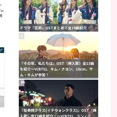
ア
’m
媒
ドラマ『花郎』OSTまとめ！全10曲紹介
6
プ
『その年、私たちは』OST（挿入歌）全13曲
を紹介〜V(BTS)、キム・ナヨン、10cm、サ
ム・キムが参加！
7
『梨泰院クラス(イテウォンクラス)』OST（挿
入歌）全13曲を紹介！〜V(BTS)、ユン・ミ