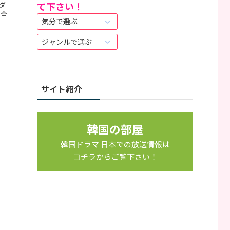
て下さい！
ダ
は
 全
こ
ち
ら
か
ら
サイト紹介
韓国の部屋
韓国ドラマ 日本での放送情報は
コチラからご覧下さい！