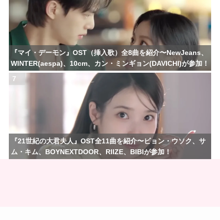
『マイ・デーモン』OST（挿入歌）全8曲を紹介〜NewJeans、
WINTER(aespa)、10cm、カン・ミンギョン(DAVICHI)が参加！
7
『21世紀の大君夫人』OST全11曲を紹介〜ビョン・ウソク、サ
ム・キム、BOYNEXTDOOR、RIIZE、BIBIが参加！