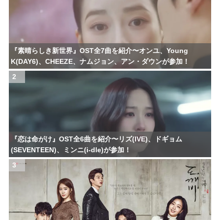
『素晴らしき新世界』OST全7曲を紹介〜オンユ、Young
K(DAY6)、CHEEZE、ナムジョン、アン・ダウンが参加！
2
『恋は命がけ』OST全6曲を紹介〜リズ(IVE)、ドギョム
(SEVENTEEN)、ミンニ(i-dle)が参加！
3