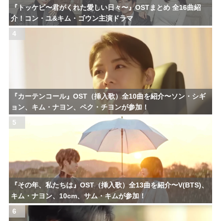
『トッケビ〜君がくれた愛しい日々〜』OSTまとめ 全16曲紹
介！コン・ユ&キム・ゴウン主演ドラマ
4
『カーテンコール』OST（挿入歌）全10曲を紹介〜ソン・シギ
ョン、キム・ナヨン、ペク・チヨンが参加！
5
『その年、私たちは』OST（挿入歌）全13曲を紹介〜V(BTS)、
キム・ナヨン、10cm、サム・キムが参加！
6