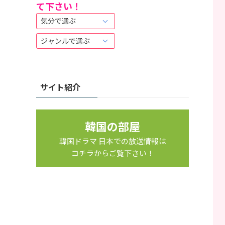
て下さい！
は
こ
ち
ら
か
ら
サイト紹介
韓国の部屋
韓国ドラマ 日本での放送情報は
コチラからご覧下さい！