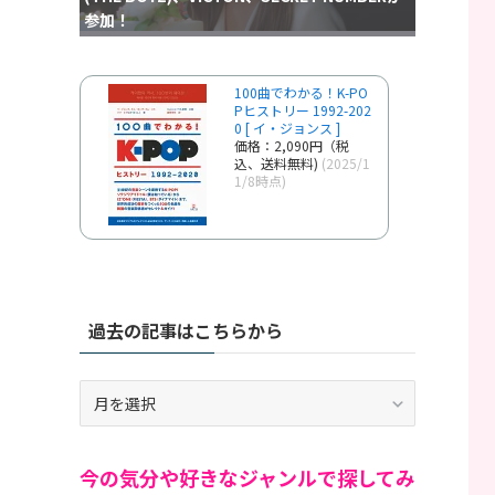
参加！
100曲でわかる！K-PO
Pヒストリー 1992-202
0 [ イ・ジョンス ]
価格：2,090円（税
込、送料無料)
(2025/1
1/8時点)
過去の記事はこちらから
過
去
の
記
今の気分や好きなジャンルで探してみ
事