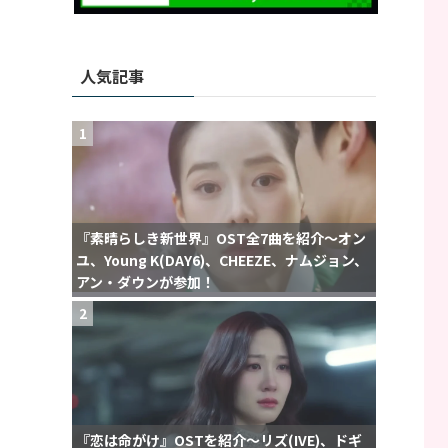
人気記事
1
『素晴らしき新世界』OST全7曲を紹介〜オン
ユ、Young K(DAY6)、CHEEZE、ナムジョン、
アン・ダウンが参加！
2
『恋は命がけ』OSTを紹介〜リズ(IVE)、ドギ