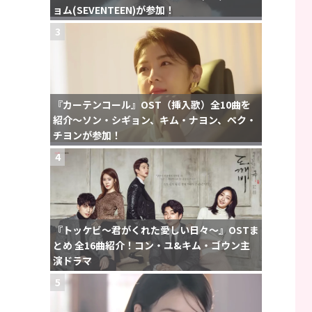
ョム(SEVENTEEN)が参加！
3
『カーテンコール』OST（挿入歌）全10曲を
紹介〜ソン・シギョン、キム・ナヨン、ペク・
チヨンが参加！
4
『トッケビ〜君がくれた愛しい日々〜』OSTま
とめ 全16曲紹介！コン・ユ&キム・ゴウン主
演ドラマ
5