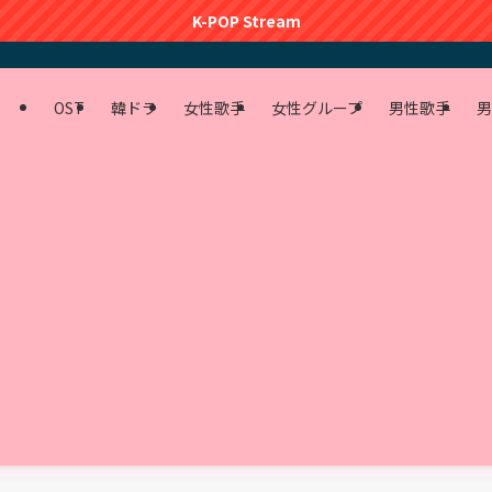
K-POP Stream
OST
韓ドラ
女性歌手
女性グループ
男性歌手
男