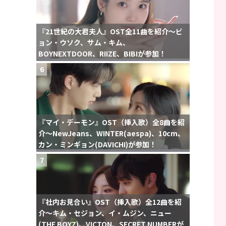
『21世紀の大君夫人』OST全11曲を紹介〜ビ
ョン・ウソク、サム・キム、
BOYNEXTDOOR、RIIZE、BIBIが参加！
6
『マイ・デーモン』OST（挿入歌）全8曲を紹
介〜NewJeans、WINTER(aespa)、10cm、
カン・ミンギョン(DAVICHI)が参加！
7
『社内お見合い』OST（挿入歌）全12曲を紹
介〜キム・セジョン、イ・ムジン、ニュー
(THE BOYZ)、VICTON、SECRET NUMBERが