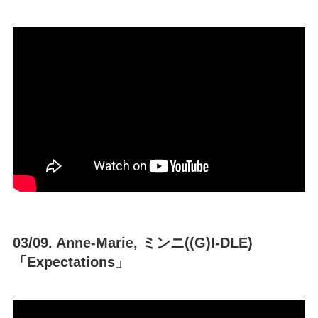
03/09. Anne-Marie, ミンニ((G)I-DLE)
「Expectations」