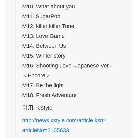
M10. What about you
M11. SugarPop
M12. killer killer Tune
M13. Love Game
M14. Between Us
M15. Winter story
M16. Shooting Love -Japanese Ver.-
＜Encore＞
M17. Be the light
M18. Fresh Adventure
引用: KStyle
http://news.kstyle.com/article.ksn?
articleNo=2105633