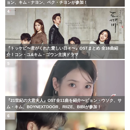
ョン、キム・ナヨン、ペク・チヨンが参加！
4
『トッケビ〜君がくれた愛しい日々〜』OSTまとめ 全16曲紹
介！コン・ユ&キム・ゴウン主演ドラマ
5
『21世紀の大君夫人』OST全11曲を紹介〜ビョン・ウソク、サ
ム・キム、BOYNEXTDOOR、RIIZE、BIBIが参加！
6