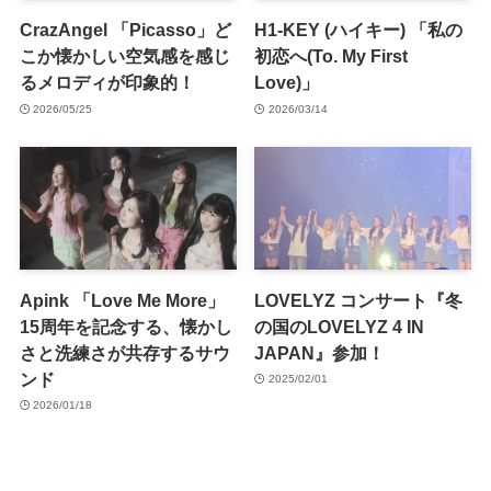
CrazAngel 「Picasso」ど
H1-KEY (ハイキー) 「私の
こか懐かしい空気感を感じ
初恋へ(To. My First
るメロディが印象的！
Love)」
2026/05/25
2026/03/14
Apink 「Love Me More」
LOVELYZ コンサート『冬
15周年を記念する、懐かし
の国のLOVELYZ 4 IN
さと洗練さが共存するサウ
JAPAN』参加！
ンド
2025/02/01
2026/01/18