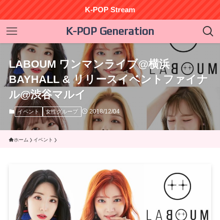
K-POP Stream
K-POP Generation
LABOUM ワンマンライブ@横浜
BAYHALL & リリースイベントファイナ
ル@渋谷マルイ
2018/12/04
イベント
女性グループ
ホーム
イベント