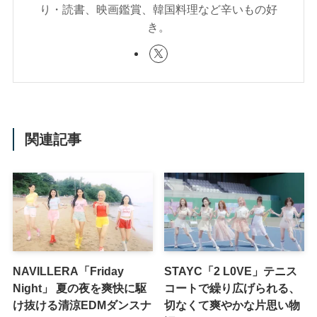
り・読書、映画鑑賞、韓国料理など辛いもの好
き。
関連記事
NAVILLERA「Friday
STAYC「2 L0VE」テニス
Night」 夏の夜を爽快に駆
コートで繰り広げられる、
け抜ける清涼EDMダンスナ
切なくて爽やかな片思い物