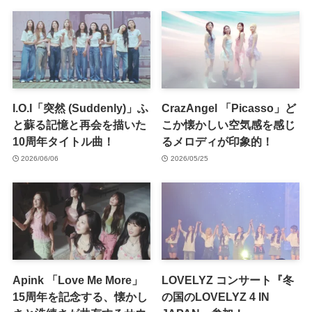
I.O.I「突然 (Suddenly)」ふ
CrazAngel 「Picasso」ど
と蘇る記憶と再会を描いた
こか懐かしい空気感を感じ
10周年タイトル曲！
るメロディが印象的！
2026/06/06
2026/05/25
Apink 「Love Me More」
LOVELYZ コンサート『冬
15周年を記念する、懐かし
の国のLOVELYZ 4 IN