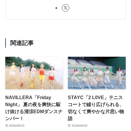
関連記事
NAVILLERA「Friday
STAYC「2 L0VE」テニス
Night」 夏の夜を爽快に駆
コートで繰り広げられる、
け抜ける清涼EDMダンスナ
切なくて爽やかな片思い物
ンバー！
語
2026/06/22
2026/06/20