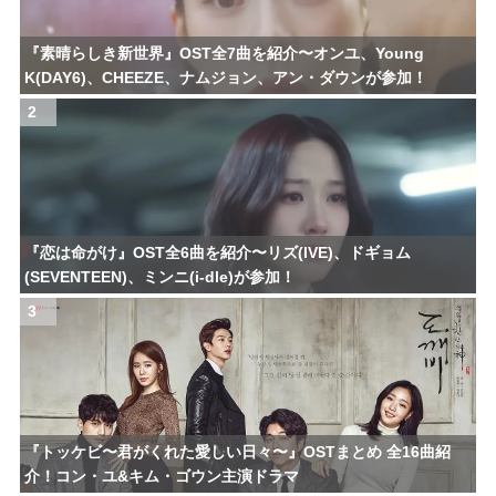
『素晴らしき新世界』OST全7曲を紹介〜オンユ、Young
K(DAY6)、CHEEZE、ナムジョン、アン・ダウンが参加！
2
『恋は命がけ』OST全6曲を紹介〜リズ(IVE)、ドギョム
(SEVENTEEN)、ミンニ(i-dle)が参加！
3
『トッケビ〜君がくれた愛しい日々〜』OSTまとめ 全16曲紹
介！コン・ユ&キム・ゴウン主演ドラマ