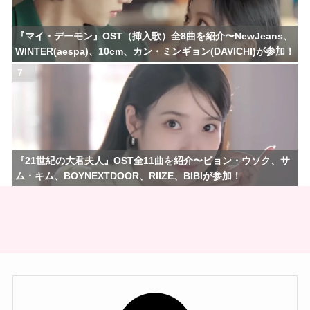
『マイ・デーモン』OST（挿入歌）全8曲を紹介〜NewJeans、
WINTER(aespa)、10cm、カン・ミンギョン(DAVICHI)が参加！
7
『21世紀の大君夫人』OST全11曲を紹介〜ビョン・ウソク、サ
ム・キム、BOYNEXTDOOR、RIIZE、BIBIが参加！