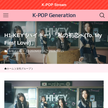
K-POP Stream
K-POP Generation
H1-KEY (ハイキー) 「私の初恋へ(To. My
First Love)」
2026/03/14
2026/03/15
女性グループ
ホーム
女性グループ