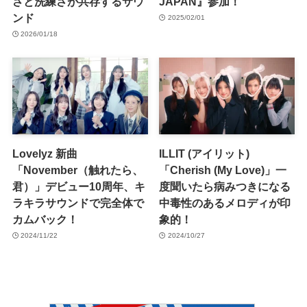
さと洗練さが共存するサウ
JAPAN』参加！
ンド
2025/02/01
2026/01/18
Lovelyz 新曲
ILLIT (アイリット)
「November（触れたら、
「Cherish (My Love)」一
君）」デビュー10周年、キ
度聞いたら病みつきになる
ラキラサウンドで完全体で
中毒性のあるメロディが印
カムバック！
象的！
2024/11/22
2024/10/27