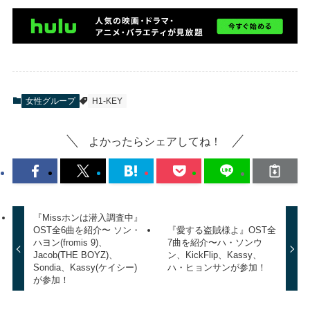
女性グループ
H1-KEY
よかったらシェアしてね！
『Missホンは潜入調査中』
OST全6曲を紹介〜 ソン・
『愛する盗賊様よ』OST全
ハヨン(fromis 9)、
7曲を紹介〜ハ・ソンウ
Jacob(THE BOYZ)、
ン、KickFlip、Kassy、
Sondia、Kassy(ケイシー)
ハ・ヒョンサンが参加！
が参加！