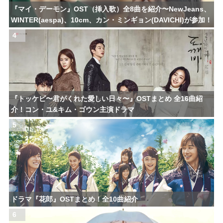
『マイ・デーモン』OST（挿入歌）全8曲を紹介〜NewJeans、
WINTER(aespa)、10cm、カン・ミンギョン(DAVICHI)が参加！
4
『トッケビ〜君がくれた愛しい日々〜』OSTまとめ 全16曲紹
介！コン・ユ&キム・ゴウン主演ドラマ
5
ドラマ『花郎』OSTまとめ！全10曲紹介
6