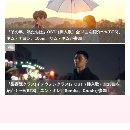
『その年、私たちは』OST（挿入歌）全13曲を紹介〜V(BTS)、
キム・ナヨン、10cm、サム・キムが参加！
7
『梨泰院クラス(イテウォンクラス)』OST（挿入歌）全13曲を
紹介！〜V(BTS)、ユン・ミレ、Sondia、Crushが参加！