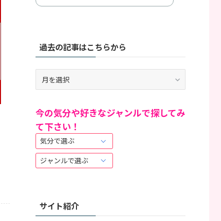
過去の記事はこちらから
過
去
の
記
今の気分や好きなジャンルで探してみ
事
て下さい！
は
こ
ち
ら
か
ら
サイト紹介