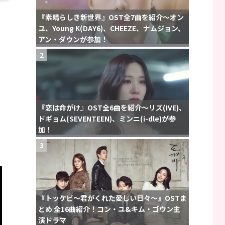
『素晴らしき新世界』OST全7曲を紹介〜オン
ユ、Young K(DAY6)、CHEEZE、ナムジョン、
アン・ダウンが参加！
2
『恋は命がけ』OST全6曲を紹介〜リズ(IVE)、
ドギョム(SEVENTEEN)、ミンニ(i-dle)が参
加！
3
『トッケビ〜君がくれた愛しい日々〜』OSTま
とめ 全16曲紹介！コン・ユ&キム・ゴウン主
演ドラマ