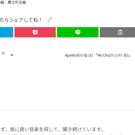
い曲
癒される曲
たらシェアしてね！
는 노
Apink(에이핑크) 「Mr.Chu(미스터 츄)」
れず、常に良い音楽を探して、聞き続けています。