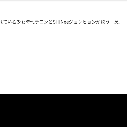
h」に収録されている少女時代テヨンとSHINeeジョンヒョンが歌う「息」