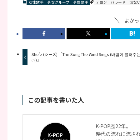
女性歌手
男女グループ
男性歌手
テヨン
バラード
切な
よかっ
She'z (シーズ) 「The Song The Wind Sings (바람이 불러주
래)」
この記事を書いた人
K-POP歴22年。
時代の流れに流さ