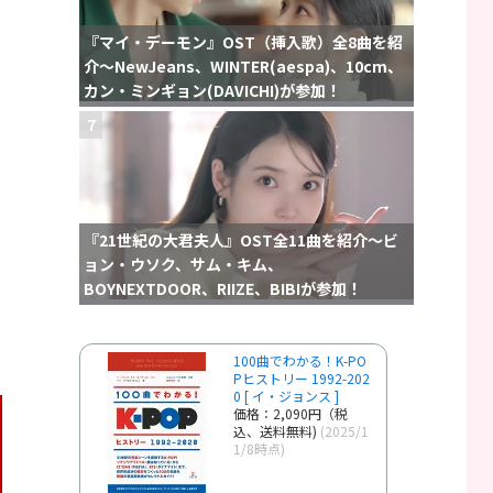
『マイ・デーモン』OST（挿入歌）全8曲を紹
介〜NewJeans、WINTER(aespa)、10cm、
カン・ミンギョン(DAVICHI)が参加！
7
『21世紀の大君夫人』OST全11曲を紹介〜ビ
ョン・ウソク、サム・キム、
BOYNEXTDOOR、RIIZE、BIBIが参加！
100曲でわかる！K-PO
Pヒストリー 1992-202
0 [ イ・ジョンス ]
価格：2,090円（税
込、送料無料)
(2025/1
1/8時点)