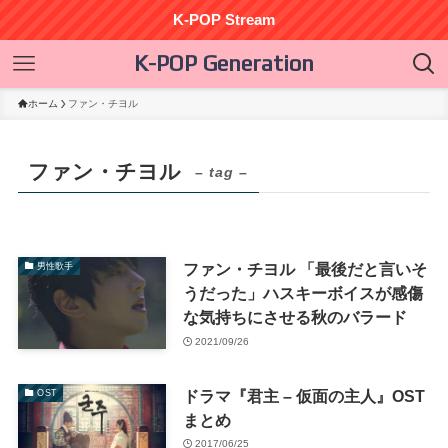
K-POP Stream
K-POP Generation
ホーム
ファン・チヨル
ファン・チヨル
– tag –
ファン・チヨル 「最後だと言いそ
男性歌手
うだった」ハスキーボイスが感傷
な気持ちにさせる秋のバラード
2021/09/26
ドラマ『君主 – 仮面の主人』OST
OST
まとめ
2017/06/25