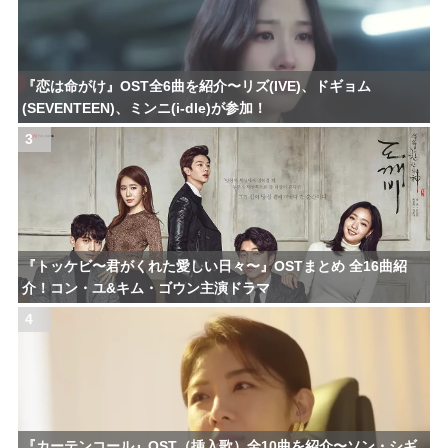
『恋は命がけ』OST全6曲を紹介〜リズ(IVE)、ドギョム
(SEVENTEEN)、ミンニ(i-dle)が参加！
3
『トッケビ〜君がくれた愛しい日々〜』OSTまとめ 全16曲紹
介！コン・ユ&キム・ゴウン主演ドラマ
4
『カーテンコール』OST（挿入歌）全10曲を紹介〜ソン・シギ