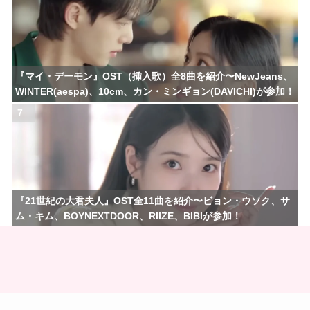
『マイ・デーモン』OST（挿入歌）全8曲を紹介〜NewJeans、
WINTER(aespa)、10cm、カン・ミンギョン(DAVICHI)が参加！
7
『21世紀の大君夫人』OST全11曲を紹介〜ビョン・ウソク、サ
ム・キム、BOYNEXTDOOR、RIIZE、BIBIが参加！