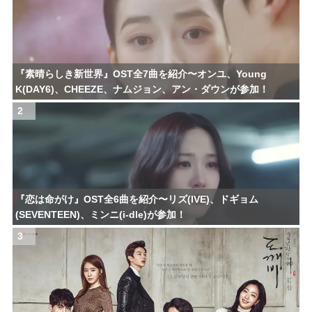
『素晴らしき新世界』OST全7曲を紹介〜オンユ、Young
K(DAY6)、CHEEZE、ナムジョン、アン・ダウンが参加！
2
『恋は命がけ』OST全6曲を紹介〜リズ(IVE)、ドギョム
(SEVENTEEN)、ミンニ(i-dle)が参加！
3