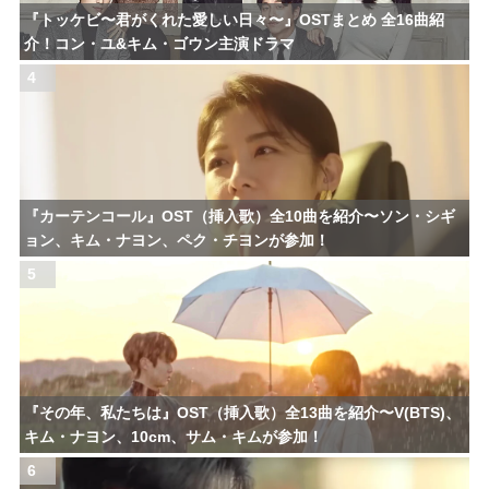
『トッケビ〜君がくれた愛しい日々〜』OSTまとめ 全16曲紹
介！コン・ユ&キム・ゴウン主演ドラマ
4
『カーテンコール』OST（挿入歌）全10曲を紹介〜ソン・シギ
ョン、キム・ナヨン、ペク・チヨンが参加！
5
『その年、私たちは』OST（挿入歌）全13曲を紹介〜V(BTS)、
キム・ナヨン、10cm、サム・キムが参加！
6