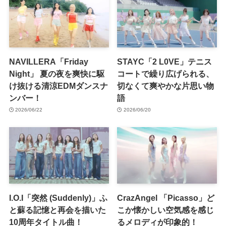
NAVILLERA「Friday
STAYC「2 L0VE」テニス
Night」 夏の夜を爽快に駆
コートで繰り広げられる、
け抜ける清涼EDMダンスナ
切なくて爽やかな片思い物
ンバー！
語
2026/06/22
2026/06/20
I.O.I「突然 (Suddenly)」ふ
CrazAngel 「Picasso」ど
と蘇る記憶と再会を描いた
こか懐かしい空気感を感じ
10周年タイトル曲！
るメロディが印象的！