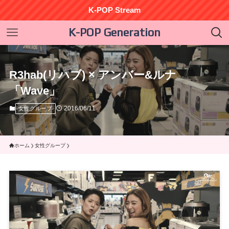
K-POP Stream
K-POP Generation
R3hab(リハブ) × アンバー&ルナ
「Wave」
2016/06/11
女性グループ
ホーム
女性グループ