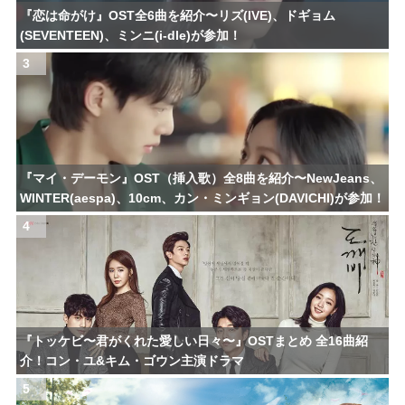
『恋は命がけ』OST全6曲を紹介〜リズ(IVE)、ドギョム
(SEVENTEEN)、ミンニ(i-dle)が参加！
3
『マイ・デーモン』OST（挿入歌）全8曲を紹介〜NewJeans、
WINTER(aespa)、10cm、カン・ミンギョン(DAVICHI)が参加！
4
『トッケビ〜君がくれた愛しい日々〜』OSTまとめ 全16曲紹
介！コン・ユ&キム・ゴウン主演ドラマ
5