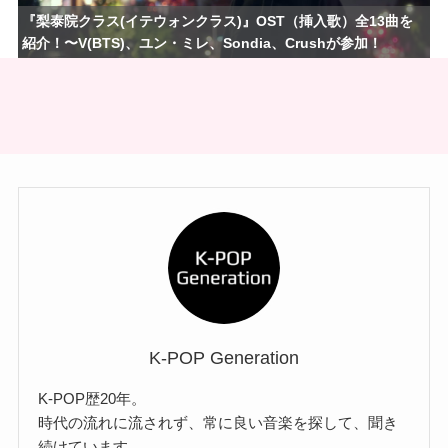
『梨泰院クラス(イテウォンクラス)』OST（挿入歌）全13曲を
紹介！〜V(BTS)、ユン・ミレ、Sondia、Crushが参加！
K-POP Generation
K-POP歴20年。
時代の流れに流されず、常に良い音楽を探して、聞き
続けています。