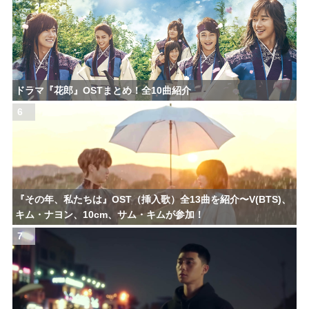
ドラマ『花郎』OSTまとめ！全10曲紹介
6
『その年、私たちは』OST（挿入歌）全13曲を紹介〜V(BTS)、
キム・ナヨン、10cm、サム・キムが参加！
7