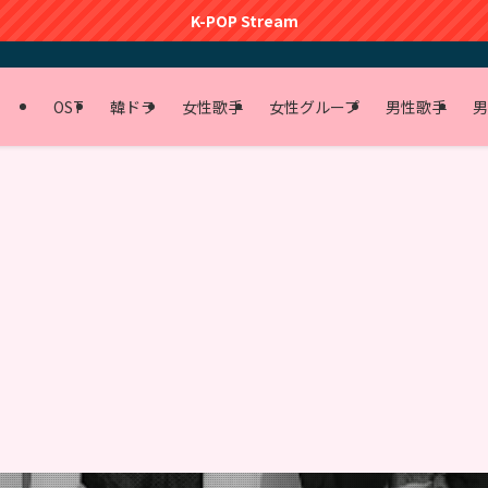
K-POP Stream
OST
韓ドラ
女性歌手
女性グループ
男性歌手
男