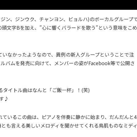
4人(ドジン、ジンウク、チャンヨン、ビョルハ)のボーカルグループ
ラード)の頭文字Bを加え、”心に響くバラードを歌う”という意味をこ
ていなかったようなので、異例の新人グループということで注
ルバムを発売に向けて、メンバーの姿がFacebook等で公開さ
いるタイトル曲はなんと「ご飯一杯」！(笑)
す♪
れているこの曲は、ピアノを伴奏に静かに始まり、だんだんと4
真髄とも言える美しいメロディを聞かせてくれる鳥肌ものなミデ