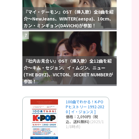
『マイ・デーモン』OST（挿入歌）全8曲を紹
介〜NewJeans、WINTER(aespa)、10cm、
カン・ミンギョン(DAVICHI)が参加！
7
『社内お見合い』OST（挿入歌）全12曲を紹
介〜キム・セジョン、イ・ムジン、ニュー
(THE BOYZ)、VICTON、SECRET NUMBERが
参加！
100曲でわかる！K-PO
Pヒストリー 1992-202
0 [ イ・ジョンス ]
価格：2,090円（税
込、送料無料)
(2025/1
1/8時点)