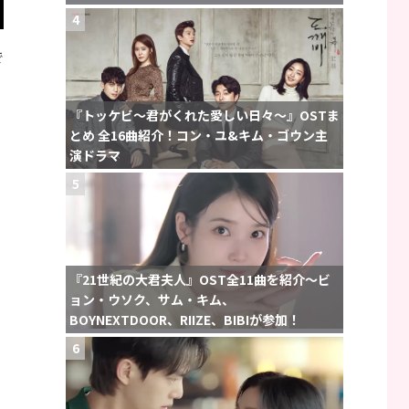
4
で
め
『トッケビ〜君がくれた愛しい日々〜』OSTま
とめ 全16曲紹介！コン・ユ&キム・ゴウン主
演ドラマ
5
『21世紀の大君夫人』OST全11曲を紹介〜ビ
ョン・ウソク、サム・キム、
BOYNEXTDOOR、RIIZE、BIBIが参加！
6
ィ