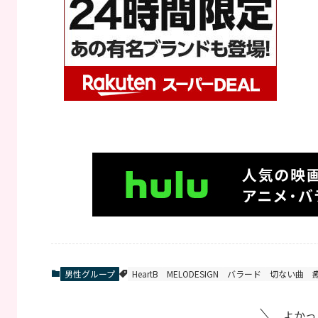
男性グループ
HeartB
MELODESIGN
バラード
切ない曲
よかっ