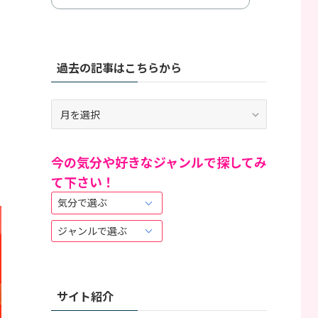
過去の記事はこちらから
過
去
の
記
今の気分や好きなジャンルで探してみ
事
て下さい！
は
こ
ち
ら
か
ら
サイト紹介