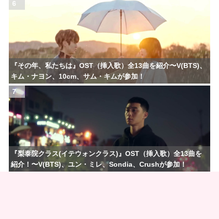
6
『その年、私たちは』OST（挿入歌）全13曲を紹介〜V(BTS)、
キム・ナヨン、10cm、サム・キムが参加！
7
『梨泰院クラス(イテウォンクラス)』OST（挿入歌）全13曲を
紹介！〜V(BTS)、ユン・ミレ、Sondia、Crushが参加！