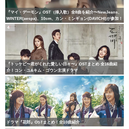
『マイ・デーモン』OST（挿入歌）全8曲を紹介〜NewJeans、
WINTER(aespa)、10cm、カン・ミンギョン(DAVICHI)が参加！
4
『トッケビ〜君がくれた愛しい日々〜』OSTまとめ 全16曲紹
介！コン・ユ&キム・ゴウン主演ドラマ
5
ドラマ『花郎』OSTまとめ！全10曲紹介