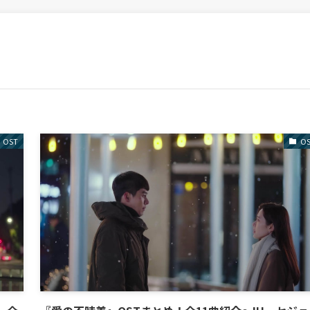
OST
O