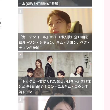
ョム(SEVENTEEN)が参加！
3
し
国
い
『カーテンコール』OST（挿入歌）全10曲を
紹介〜ソン・シギョン、キム・ナヨン、ペク・
チヨンが参加！
4
『トッケビ〜君がくれた愛しい日々〜』OSTま
とめ 全16曲紹介！コン・ユ&キム・ゴウン主
演ドラマ
5