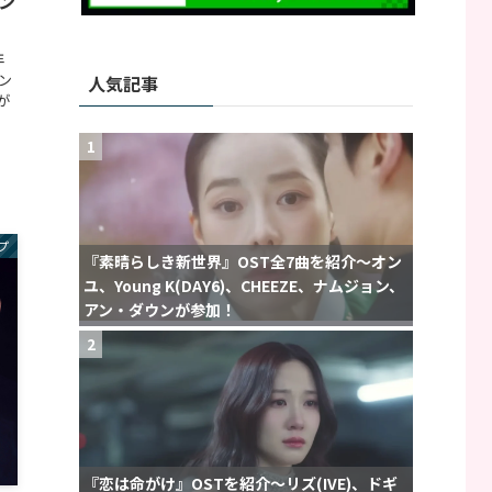
ン
年
ン
人気記事
が
1
プ
『素晴らしき新世界』OST全7曲を紹介〜オン
ユ、Young K(DAY6)、CHEEZE、ナムジョン、
アン・ダウンが参加！
2
『恋は命がけ』OSTを紹介〜リズ(IVE)、ドギ