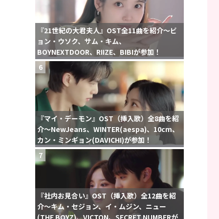
『21世紀の大君夫人』OST全11曲を紹介〜ビ
ョン・ウソク、サム・キム、
BOYNEXTDOOR、RIIZE、BIBIが参加！
6
『マイ・デーモン』OST（挿入歌）全8曲を紹
介〜NewJeans、WINTER(aespa)、10cm、
カン・ミンギョン(DAVICHI)が参加！
7
『社内お見合い』OST（挿入歌）全12曲を紹
介〜キム・セジョン、イ・ムジン、ニュー
(THE BOYZ)、VICTON、SECRET NUMBERが