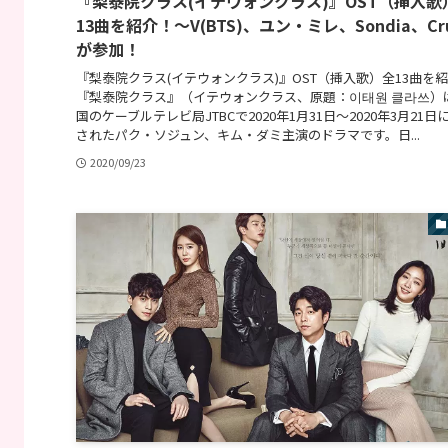
『梨泰院クラス(イテウォンクラス)』OST（挿入歌
13曲を紹介！〜V(BTS)、ユン・ミレ、Sondia、Cr
が参加！
『梨泰院クラス(イテウォンクラス)』OST（挿入歌）全13曲を
『梨泰院クラス』（イテウォンクラス、原題：이태원 클라쓰）
国のケーブルテレビ局JTBCで2020年1月31日〜2020年3月21日
されたパク・ソジュン、キム・ダミ主演のドラマです。日...
2020/09/23