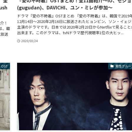
）全
『愛の不時着』OSTまとめ！全11曲紹介〜IU、セジョ
ush
(gugudan)、DAVICHI、ユン・ミレが参加〜
ドラマ『愛の不時着』OSTまとめ 『愛の不時着』は、韓国で2019
12月14日～2020年2月16日に放送されたヒョンビン、ソン・イェジ
紹介！
主演のドラマです。日本では2020年2月23日からNetflixで見ること
は、韓
出来ます。このドラマは、tvNドラマ歴代視聴率1位の大ヒッ...
に放送
2020/03/24
OST
男性グルー