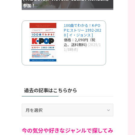
参加！
100曲でわかる！K-PO
Pヒストリー 1992-202
0 [ イ・ジョンス ]
価格：2,090円（税
込、送料無料)
(2025/1
1/8時点)
過去の記事はこちらから
過
去
の
記
今の気分や好きなジャンルで探してみ
事