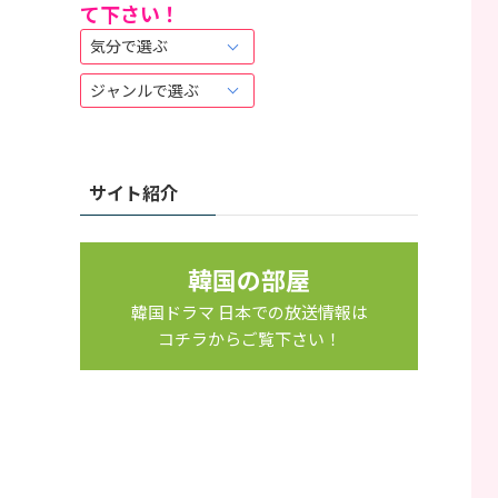
て下さい！
は
こ
ち
ら
か
ら
サイト紹介
韓国の部屋
韓国ドラマ 日本での放送情報は
コチラからご覧下さい！