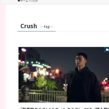
ホーム
Crush
Crush
– tag –