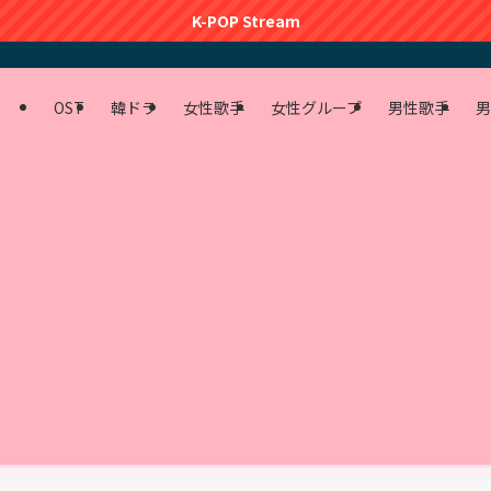
K-POP Stream
OST
韓ドラ
女性歌手
女性グループ
男性歌手
男