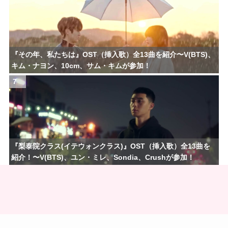
『その年、私たちは』OST（挿入歌）全13曲を紹介〜V(BTS)、
キム・ナヨン、10cm、サム・キムが参加！
7
『梨泰院クラス(イテウォンクラス)』OST（挿入歌）全13曲を
紹介！〜V(BTS)、ユン・ミレ、Sondia、Crushが参加！