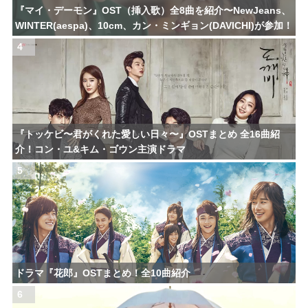
『マイ・デーモン』OST（挿入歌）全8曲を紹介〜NewJeans、
WINTER(aespa)、10cm、カン・ミンギョン(DAVICHI)が参加！
4
『トッケビ〜君がくれた愛しい日々〜』OSTまとめ 全16曲紹
介！コン・ユ&キム・ゴウン主演ドラマ
5
ドラマ『花郎』OSTまとめ！全10曲紹介
6