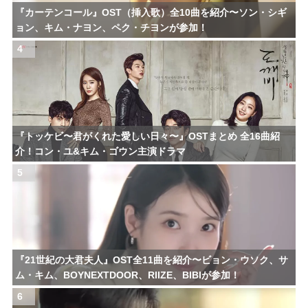
『カーテンコール』OST（挿入歌）全10曲を紹介〜ソン・シギ
ョン、キム・ナヨン、ペク・チヨンが参加！
4
『トッケビ〜君がくれた愛しい日々〜』OSTまとめ 全16曲紹
介！コン・ユ&キム・ゴウン主演ドラマ
5
『21世紀の大君夫人』OST全11曲を紹介〜ビョン・ウソク、サ
ム・キム、BOYNEXTDOOR、RIIZE、BIBIが参加！
6