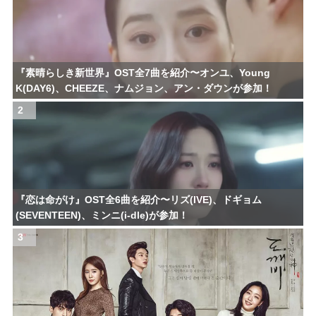
『素晴らしき新世界』OST全7曲を紹介〜オンユ、Young
K(DAY6)、CHEEZE、ナムジョン、アン・ダウンが参加！
2
『恋は命がけ』OST全6曲を紹介〜リズ(IVE)、ドギョム
(SEVENTEEN)、ミンニ(i-dle)が参加！
3