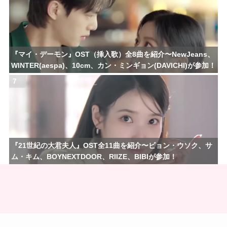
『マイ・デーモン』OST（挿入歌）全8曲を紹介〜NewJeans、
WINTER(aespa)、10cm、カン・ミンギョン(DAVICHI)が参加！
7
『21世紀の大君夫人』OST全11曲を紹介〜ビョン・ウソク、サ
ム・キム、BOYNEXTDOOR、RIIZE、BIBIが参加！