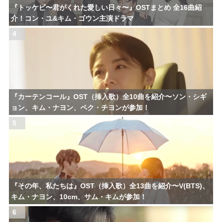
『トッケビ〜君がくれた愛しい日々〜』OSTまとめ 全16曲紹
介！コン・ユ&キム・ゴウン主演ドラマ
4
『カーテンコール』OST（挿入歌）全10曲を紹介〜ソン・シギ
ョン、キム・ナヨン、ペク・チヨンが参加！
5
『その年、私たちは』OST（挿入歌）全13曲を紹介〜V(BTS)、
キム・ナヨン、10cm、サム・キムが参加！
6