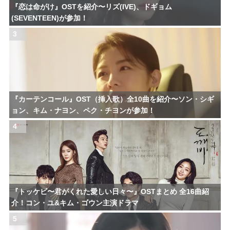
『恋は命がけ』OSTを紹介〜リズ(IVE)、ドギョム
(SEVENTEEN)が参加！
3
『カーテンコール』OST（挿入歌）全10曲を紹介〜ソン・シギ
ョン、キム・ナヨン、ペク・チヨンが参加！
4
『トッケビ〜君がくれた愛しい日々〜』OSTまとめ 全16曲紹
介！コン・ユ&キム・ゴウン主演ドラマ
5