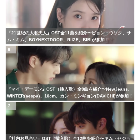
『21世紀の大君夫人』OST全11曲を紹介〜ビョン・ウソク、サ
ム・キム、BOYNEXTDOOR、RIIZE、BIBIが参加！
6
『マイ・デーモン』OST（挿入歌）全8曲を紹介〜NewJeans、
WINTER(aespa)、10cm、カン・ミンギョン(DAVICHI)が参加！
7
『社内お見合い』OST（挿入歌）全12曲を紹介〜キム・セジョ