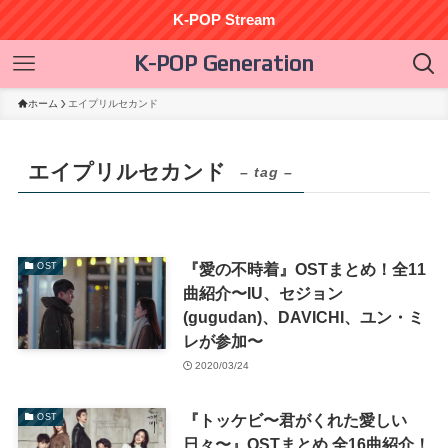
K-POP Stream
K-POP Generation
ホーム
エイプリルセカンド
エイプリルセカンド
– tag –
『愛の不時着』OSTまとめ！全11
OST
曲紹介〜IU、セジョン
(gugudan)、DAVICHI、ユン・ミ
レが参加〜
2020/03/24
『トッケビ〜君がくれた愛しい
OST
日々〜』OSTまとめ 全16曲紹介！