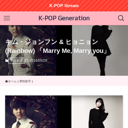
K-POP Stream
K-POP Generation
キム・ジョンフン & ヒョニョン
(Rainbow) 「Marry Me, Marry you」
2016/05/29
男性歌手
ホーム
男性歌手