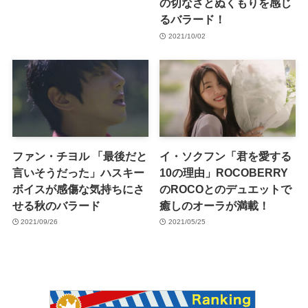
の切なさとぬくもりを感じ
るバラード！
2021/10/02
ファン・チヨル 「最後だと
イ・ソクフン「君を愛する
言いそうだった」ハスキー
10の理由」ROCOBERRY
ボイスが感傷な気持ちにさ
のROCOとのデュエットで
せる秋のバラード
癒しのオーラが満載！
2021/09/26
2021/05/25