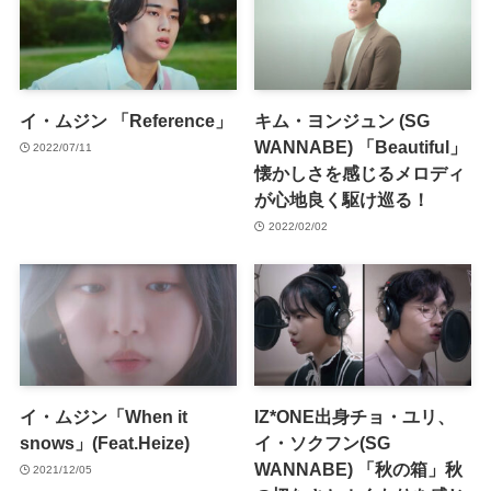
イ・ムジン 「Reference」
キム・ヨンジュン (SG
WANNABE) 「Beautiful」
2022/07/11
懐かしさを感じるメロディ
が心地良く駆け巡る！
2022/02/02
イ・ムジン「When it
IZ*ONE出身チョ・ユリ、
snows」(Feat.Heize)
イ・ソクフン(SG
WANNABE) 「秋の箱」秋
2021/12/05