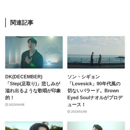
関連記事
DK(DECEMBER)
ソン・シギョン
「Step(足取り)」悲しみが
「Lovesick」90年代風の
溢れ出るような歌唱が印象
切ないバラード。Brown
的！
Eyed Soulナオルがプロデ
ュース！
2023/04/08
2023/01/09