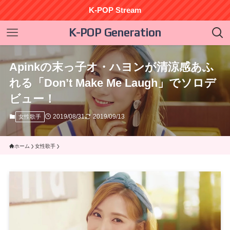
K-POP Stream
K-POP Generation
Apinkの末っ子オ・ハヨンが清涼感あふ
れる「Don’t Make Me Laugh」でソロデ
ビュー！
2019/08/31
2019/09/13
女性歌手
ホーム
女性歌手