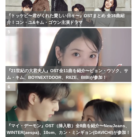
『トッケビ〜君がくれた愛しい日々〜』OSTまとめ 全16曲紹
介！コン・ユ&キム・ゴウン主演ドラマ
5
『21世紀の大君夫人』OST全11曲を紹介〜ビョン・ウソク、サ
ム・キム、BOYNEXTDOOR、RIIZE、BIBIが参加！
6
『マイ・デーモン』OST（挿入歌）全8曲を紹介〜NewJeans、
WINTER(aespa)、10cm、カン・ミンギョン(DAVICHI)が参加！