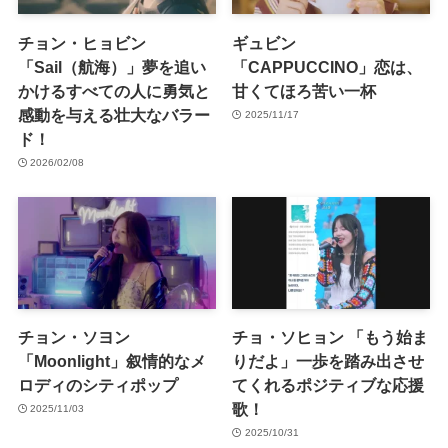
チョン・ヒョビン
ギュビン
「Sail（航海）」夢を追い
「CAPPUCCINO」恋は、
かけるすべての人に勇気と
甘くてほろ苦い一杯
感動を与える壮大なバラー
2025/11/17
ド！
2026/02/08
チョン・ソヨン
チョ・ソヒョン 「もう始ま
「Moonlight」叙情的なメ
りだよ」一歩を踏み出させ
ロディのシティポップ
てくれるポジティブな応援
歌！
2025/11/03
2025/10/31