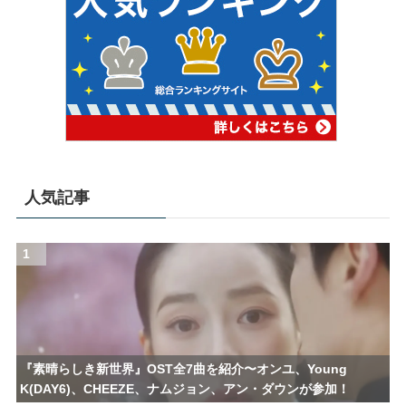
人気記事
1
『素晴らしき新世界』OST全7曲を紹介〜オンユ、Young
K(DAY6)、CHEEZE、ナムジョン、アン・ダウンが参加！