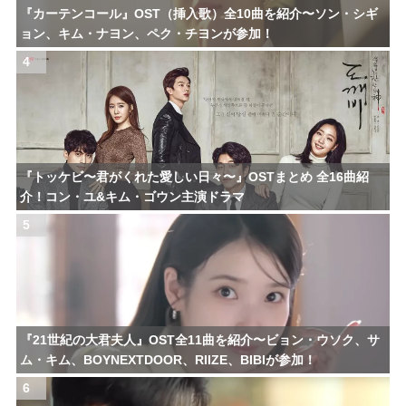
『カーテンコール』OST（挿入歌）全10曲を紹介〜ソン・シギ
ョン、キム・ナヨン、ペク・チヨンが参加！
4
『トッケビ〜君がくれた愛しい日々〜』OSTまとめ 全16曲紹
介！コン・ユ&キム・ゴウン主演ドラマ
5
『21世紀の大君夫人』OST全11曲を紹介〜ビョン・ウソク、サ
ム・キム、BOYNEXTDOOR、RIIZE、BIBIが参加！
6