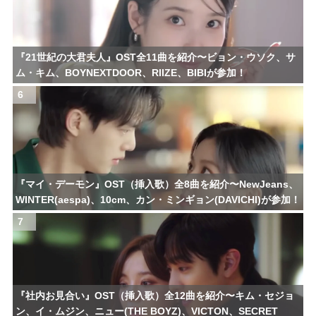
『21世紀の大君夫人』OST全11曲を紹介〜ビョン・ウソク、サ
ム・キム、BOYNEXTDOOR、RIIZE、BIBIが参加！
6
『マイ・デーモン』OST（挿入歌）全8曲を紹介〜NewJeans、
WINTER(aespa)、10cm、カン・ミンギョン(DAVICHI)が参加！
7
『社内お見合い』OST（挿入歌）全12曲を紹介〜キム・セジョ
ン、イ・ムジン、ニュー(THE BOYZ)、VICTON、SECRET