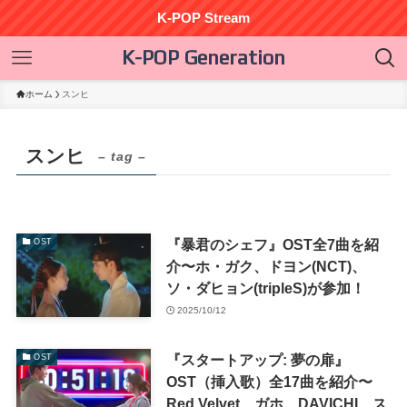
K-POP Stream
K-POP Generation
ホーム
スンヒ
スンヒ
– tag –
『暴君のシェフ』OST全7曲を紹
OST
介〜ホ・ガク、ドヨン(NCT)、
ソ・ダヒョン(tripleS)が参加！
2025/10/12
『スタートアップ: 夢の扉』
OST
OST（挿入歌）全17曲を紹介〜
Red Velvet、ガホ、DAVICHI、ス