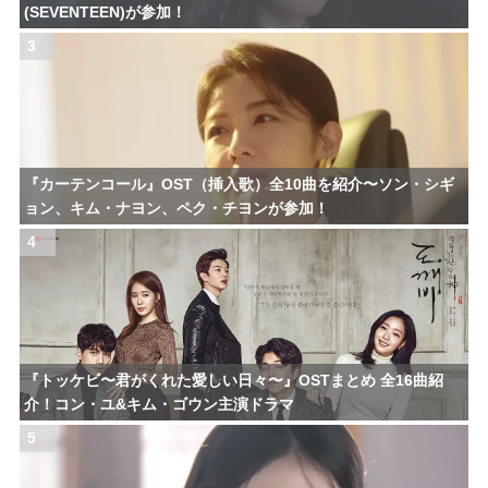
(SEVENTEEN)が参加！
3
『カーテンコール』OST（挿入歌）全10曲を紹介〜ソン・シギ
ョン、キム・ナヨン、ペク・チヨンが参加！
4
『トッケビ〜君がくれた愛しい日々〜』OSTまとめ 全16曲紹
介！コン・ユ&キム・ゴウン主演ドラマ
5