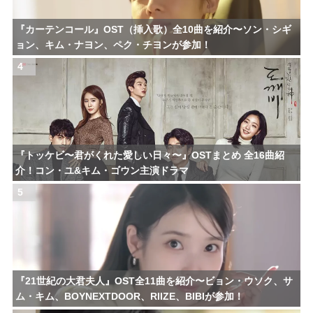
『カーテンコール』OST（挿入歌）全10曲を紹介〜ソン・シギ
ョン、キム・ナヨン、ペク・チヨンが参加！
4
『トッケビ〜君がくれた愛しい日々〜』OSTまとめ 全16曲紹
介！コン・ユ&キム・ゴウン主演ドラマ
5
『21世紀の大君夫人』OST全11曲を紹介〜ビョン・ウソク、サ
ム・キム、BOYNEXTDOOR、RIIZE、BIBIが参加！