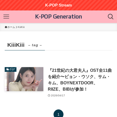
K-POP Stream
K-POP Generation
ホーム
KiiiKiii
KiiiKiii
– tag –
『21世紀の大君夫人』OST全11曲
OST
を紹介〜ビョン・ウソク、サム・
キム、BOYNEXTDOOR、
RIIZE、BIBIが参加！
2026/04/17
1