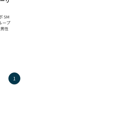
ヒーリ
 SM
ループ
の男性
1