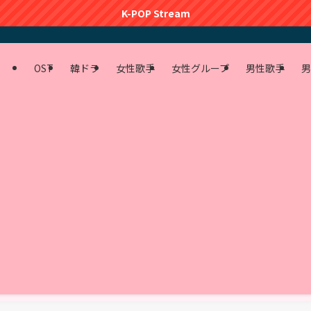
K-POP Stream
OST
韓ドラ
女性歌手
女性グループ
男性歌手
男