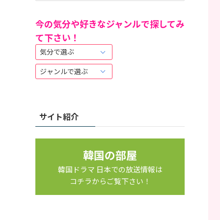
の
記
今の気分や好きなジャンルで探してみ
事
て下さい！
は
こ
ち
ら
か
ら
サイト紹介
韓国の部屋
韓国ドラマ 日本での放送情報は
コチラからご覧下さい！