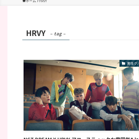
ホーム
HRVY
HRVY
– tag –
男性グ