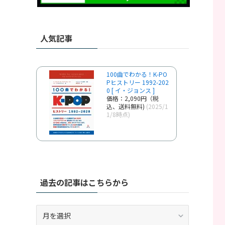
人気記事
100曲でわかる！K-PO
Pヒストリー 1992-202
0 [ イ・ジョンス ]
価格：2,090円（税
込、送料無料)
(2025/1
1/8時点)
過去の記事はこちらから
過
去