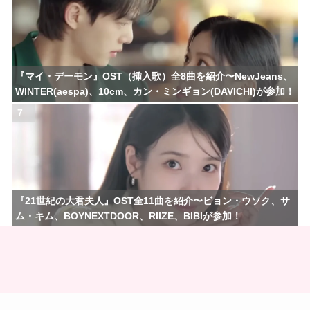
『マイ・デーモン』OST（挿入歌）全8曲を紹介〜NewJeans、
WINTER(aespa)、10cm、カン・ミンギョン(DAVICHI)が参加！
7
『21世紀の大君夫人』OST全11曲を紹介〜ビョン・ウソク、サ
ム・キム、BOYNEXTDOOR、RIIZE、BIBIが参加！